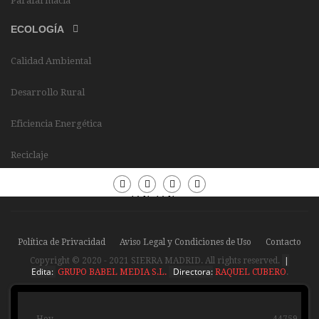
Parafarmacia
ECOLOGÍA
Calidad Ambiental
Desarrollo Rural
Eficiencia Energética
Reciclaje
Periódico
Periódico
Sierra
Sierra
Madrid
Madrid
Política de Privacidad
Aviso Legal y Condiciones de Uso
Contacto
|
Copyright © 2020 - 2021 SIERRA MADRID. All rights reserved.
Edita:
Directora:
GRUPO BABEL MEDIA S.L.
RAQUEL CUBERO
.