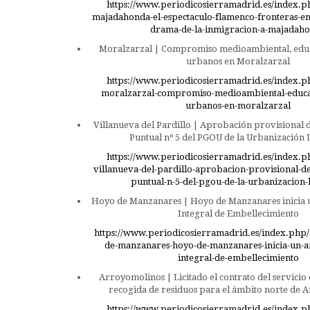
https://www.periodicosierramadrid.es/index.p
majadahonda-el-espectaculo-flamenco-fronteras-en-
drama-de-la-inmigracion-a-majadah
Moralzarzal | Compromiso medioambiental, educ
urbanos en Moralzarzal
https://www.periodicosierramadrid.es/index.p
moralzarzal-compromiso-medioambiental-educac
urbanos-en-moralzarzal
Villanueva del Pardillo | Aprobación provisional d
Puntual nº 5 del PGOU de la Urbanización 
https://www.periodicosierramadrid.es/index.p
villanueva-del-pardillo-aprobacion-provisional-de
puntual-n-5-del-pgou-de-la-urbanizacion-
Hoyo de Manzanares | Hoyo de Manzanares inicia 
Integral de Embellecimiento
https://www.periodicosierramadrid.es/index.php/
de-manzanares-hoyo-de-manzanares-inicia-un-a
integral-de-embellecimiento
Arroyomolinos | Licitado el contrato del servicio 
recogida de residuos para el ámbito norte de 
https://www.periodicosierramadrid.es/index.p