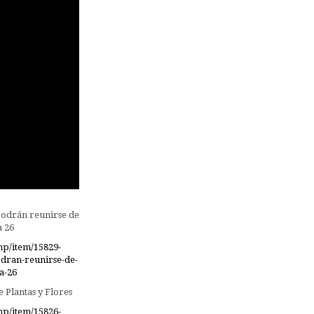
podrán reunirse de
a 26
hp/item/15829-
odran-reunirse-de-
a-26
 Plantas y Flores
hp/item/15826-