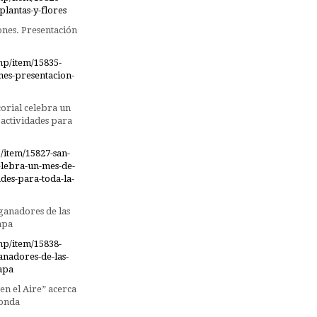
plantas-y-flores
ones. Presentación
hp/item/15835-
nes-presentacion-
corial celebra un
 actividades para
/item/15827-san-
celebra-un-mes-de-
des-para-toda-la-
 ganadores de las
Tapa
hp/item/15838-
anadores-de-las-
tapa
en el Aire” acerca
honda