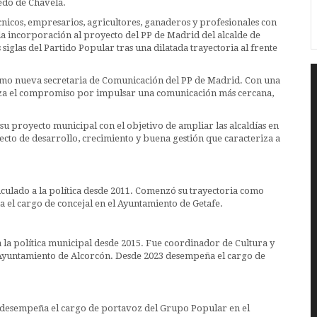
edo de Chavela.
écnicos, empresarios, agricultores, ganaderos y profesionales con
 la incorporación al proyecto del PP de Madrid del alcalde de
 siglas del Partido Popular tras una dilatada trayectoria al frente
omo nueva secretaria de Comunicación del PP de Madrid. Con una
uerza el compromiso por impulsar una comunicación más cercana,
u proyecto municipal con el objetivo de ampliar las alcaldías en
cto de desarrollo, crecimiento y buena gestión que caracteriza a
inculado a la política desde 2011. Comenzó su trayectoria como
a el cargo de concejal en el Ayuntamiento de Getafe.
a la política municipal desde 2015. Fue coordinador de Cultura y
l Ayuntamiento de Alcorcón. Desde 2023 desempeña el cargo de
24 desempeña el cargo de portavoz del Grupo Popular en el