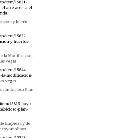
hp/item/15831-
el-aire-acerca-el-
onda
ación y huertos
hp/item/15832-
ion-y-huertos-
e la Modificación
Las Vegas
hp/item/15844-
-la-modificacion-
las-vegas
un ambicioso Plan
item/15815-hoyo-
mbicioso-plan-
de limpieza y de
Arroyomolinos
hp/item/15843-