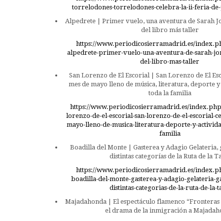
torrelodones-torrelodones-celebra-la-ii-feria-de-
Alpedrete | Primer vuelo, una aventura de Sarah J
del libro más taller
https://www.periodicosierramadrid.es/index.p
alpedrete-primer-vuelo-una-aventura-de-sarah-jo
del-libro-mas-taller
San Lorenzo de El Escorial | San Lorenzo de El Es
mes de mayo lleno de música, literatura, deporte y
toda la familia
https://www.periodicosierramadrid.es/index.php
lorenzo-de-el-escorial-san-lorenzo-de-el-escorial-
mayo-lleno-de-musica-literatura-deporte-y-activida
familia
Boadilla del Monte | Gasterea y Adagio Gelateria,
distintas categorías de la Ruta de la 
https://www.periodicosierramadrid.es/index.p
boadilla-del-monte-gasterea-y-adagio-gelateria-g
distintas-categorias-de-la-ruta-de-la-
Majadahonda | El espectáculo flamenco “Fronteras 
el drama de la inmigración a Majada