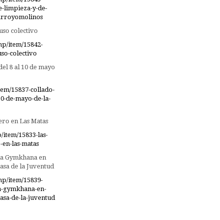
e-limpieza-y-de-
-arroyomolinos
uso colectivo
hp/item/15842-
so-colectivo
del 8 al 10 de mayo
tem/15837-collado-
10-de-mayo-de-la-
ero en Las Matas
item/15833-las-
-en-las-matas
 la Gymkhana en
asa de la Juventud
hp/item/15839-
la-gymkhana-en-
casa-de-la-juventud