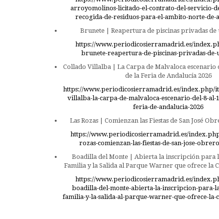
arroyomolinos-licitado-el-contrato-del-servicio-d
recogida-de-residuos-para-el-ambito-norte-de
Brunete | Reapertura de piscinas privadas de 
https://www.periodicosierramadrid.es/index.p
brunete-reapertura-de-piscinas-privadas-de-u
Collado Villalba | La Carpa de Malvaloca escenario 
de la Feria de Andalucía 2026
https://www.periodicosierramadrid.es/index.php/i
villalba-la-carpa-de-malvaloca-escenario-del-8-al-
feria-de-andalucia-2026
Las Rozas | Comienzan las Fiestas de San José Obr
https://www.periodicosierramadrid.es/index.php/
rozas-comienzan-las-fiestas-de-san-jose-obrero
Boadilla del Monte | Abierta la inscripción para
Familia y la Salida al Parque Warner que ofrece la C
https://www.periodicosierramadrid.es/index.p
boadilla-del-monte-abierta-la-inscripcion-para-
familia-y-la-salida-al-parque-warner-que-ofrece-la-