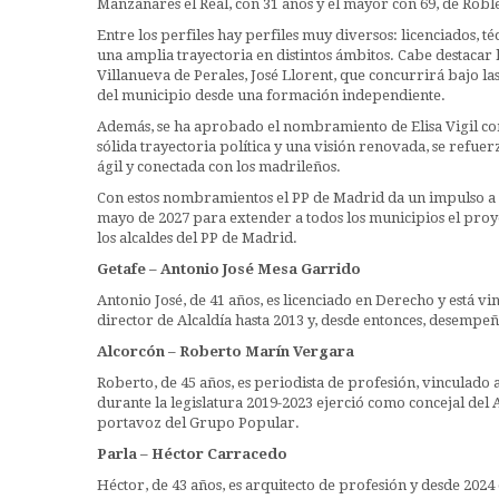
Manzanares el Real, con 31 años y el mayor con 69, de Robl
Entre los perfiles hay perfiles muy diversos: licenciados, t
una amplia trayectoria en distintos ámbitos. Cabe destacar
Villanueva de Perales, José Llorent, que concurrirá bajo las
del municipio desde una formación independiente.
Además, se ha aprobado el nombramiento de Elisa Vigil c
sólida trayectoria política y una visión renovada, se ref
ágil y conectada con los madrileños.
Con estos nombramientos el PP de Madrid da un impulso a s
mayo de 2027 para extender a todos los municipios el proye
los alcaldes del PP de Madrid.
Getafe – Antonio José Mesa Garrido
Antonio José, de 41 años, es licenciado en Derecho y está v
director de Alcaldía hasta 2013 y, desde entonces, desempeñ
Alcorcón – Roberto Marín Vergara
Roberto, de 45 años, es periodista de profesión, vinculado 
durante la legislatura 2019-2023 ejerció como concejal de
portavoz del Grupo Popular.
Parla – Héctor Carracedo
Héctor, de 43 años, es arquitecto de profesión y desde 20