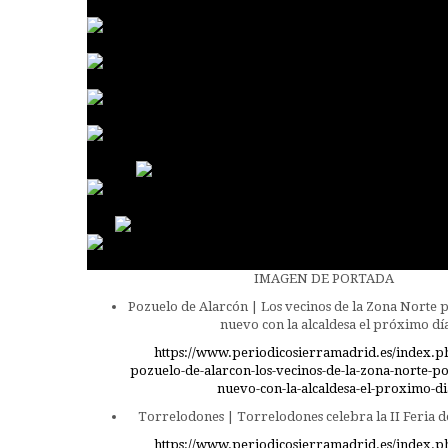
IMAGEN DE PORTADA
Pozuelo de Alarcón | Los vecinos de la Zona Norte 
nuevo con la alcaldesa el próximo dí
https://www.periodicosierramadrid.es/index.p
pozuelo-de-alarcon-los-vecinos-de-la-zona-norte-p
nuevo-con-la-alcaldesa-el-proximo-di
Torrelodones | Torrelodones celebra la II Feria de
https://www.periodicosierramadrid.es/index.p