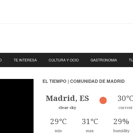
D
TE INTERESA
CULTURA Y OCIO
GASTRONOMIA
T
EL TIEMPO | COMUNIDAD DE MADRID
Madrid, ES
30°
clear sky
current
29°C
31°C
29%
min
max
humidity