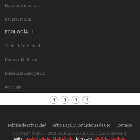
Hábitos Saludables
Parafarmacia
ECOLOGÍA
Calidad Ambiental
Desarrollo Rural
Eficiencia Energética
Reciclaje
Periódico
Periódico
Sierra
Sierra
Madrid
Madrid
Política de Privacidad
Aviso Legal y Condiciones de Uso
Contacto
|
Copyright © 2020 - 2021 SIERRA MADRID. All rights reserved.
Edita:
Directora:
GRUPO BABEL MEDIA S.L.
RAQUEL CUBERO
.