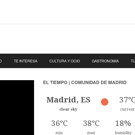
D
TE INTERESA
CULTURA Y OCIO
GASTRONOMIA
T
EL TIEMPO | COMUNIDAD DE MADRID
Madrid, ES
37°
clear sky
current
36°C
38°C
18%
min
max
humidity