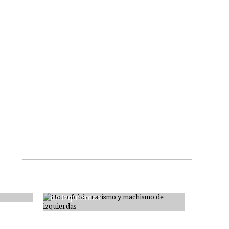
Homofobia, racismo y machismo
de izquierdas