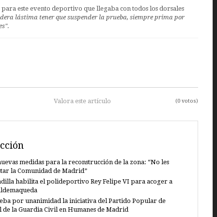
ara este evento deportivo que llegaba con todos los dorsales
dera lástima tener que suspender la prueba, siempre prima por
es"
.
Valora este artículo
(0 votos)
cción
uevas medidas para la reconstrucción de la zona: “No les
star la Comunidad de Madrid”
dilla habilita el polideportivo Rey Felipe VI para acoger a
Valdemaqueda
eba por unanimidad la iniciativa del Partido Popular de
al de la Guardia Civil en Humanes de Madrid