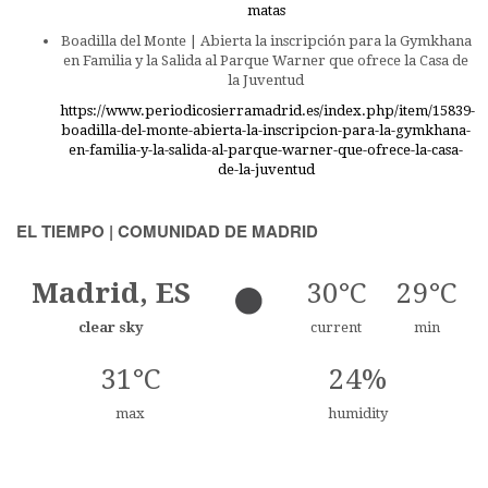
matas
Boadilla del Monte | Abierta la inscripción para la Gymkhana
en Familia y la Salida al Parque Warner que ofrece la Casa de
la Juventud
https://www.periodicosierramadrid.es/index.php/item/15839-
boadilla-del-monte-abierta-la-inscripcion-para-la-gymkhana-
en-familia-y-la-salida-al-parque-warner-que-ofrece-la-casa-
de-la-juventud
EL TIEMPO | COMUNIDAD DE MADRID
Madrid, ES
30°C
29°C
clear sky
current
min
31°C
24%
max
humidity