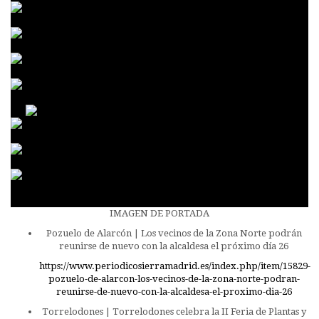
IMAGEN DE PORTADA
Pozuelo de Alarcón | Los vecinos de la Zona Norte podrán
reunirse de nuevo con la alcaldesa el próximo día 26
https://www.periodicosierramadrid.es/index.php/item/15829-
pozuelo-de-alarcon-los-vecinos-de-la-zona-norte-podran-
reunirse-de-nuevo-con-la-alcaldesa-el-proximo-dia-26
Torrelodones | Torrelodones celebra la II Feria de Plantas y