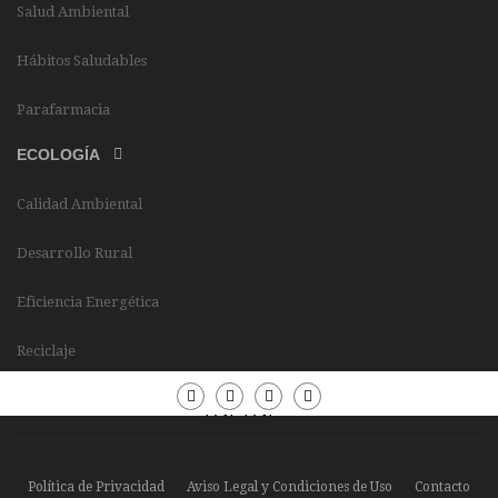
Salud Ambiental
Hábitos Saludables
Parafarmacia
ECOLOGÍA
Calidad Ambiental
Desarrollo Rural
Eficiencia Energética
Reciclaje
Periódico
Periódico
Sierra
Sierra
Madrid
Madrid
Política de Privacidad
Aviso Legal y Condiciones de Uso
Contacto