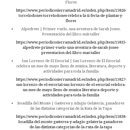
Flores
https://www.periodicosierramadrid.es/index.php/item/15826-
torrelodones-torrelodones-celebra-la-ii-feria-de-plantas-y-
flores
Alpedrete | Primer vuelo, una aventura de Sarah Jones.
Presentación del libro más taller
https://www.periodicosierramadrid.es/index.php/item/15835-
alpedrete-primer-vuelo-una-aventura-de-sarah-jones-
presentacion-del-libro-mas-taller
San Lorenzo de El Escorial | San Lorenzo de El Escorial
celebra un mes de mayo lleno de música, literatura, deporte y
actividades para toda la familia
https://www.periodicosierramadrid.es/index.php/item/15827-
san-lorenzo-de-el-escorial-san-lorenzo-de-el-escorial-celebra-
un-mes-de-mayo-lleno-de-musica-literatura-deporte-y-
actividades-para-toda-la-familia
Boadilla del Monte | Gasterea y Adagio Gelateria, ganadores
de las distintas categorías de la Ruta de la Tapa
https://www.periodicosierramadrid.es/index.php/item/15838-
boadilla-del-monte-gasterea-y-adagio-gelateria-ganadores-
de-las-distintas-categorias-de-la-ruta-de-la-tapa