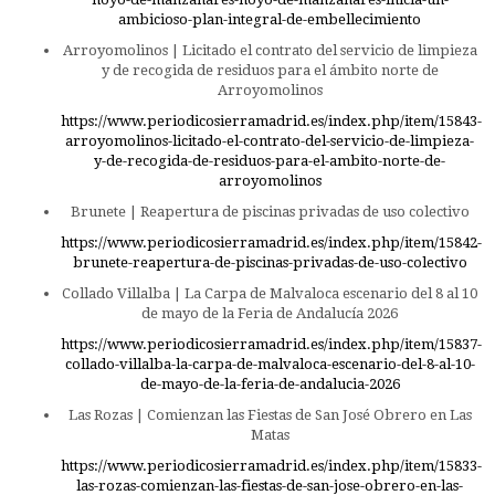
ambicioso-plan-integral-de-embellecimiento
Arroyomolinos | Licitado el contrato del servicio de limpieza
y de recogida de residuos para el ámbito norte de
Arroyomolinos
https://www.periodicosierramadrid.es/index.php/item/15843-
arroyomolinos-licitado-el-contrato-del-servicio-de-limpieza-
y-de-recogida-de-residuos-para-el-ambito-norte-de-
arroyomolinos
Brunete | Reapertura de piscinas privadas de uso colectivo
https://www.periodicosierramadrid.es/index.php/item/15842-
brunete-reapertura-de-piscinas-privadas-de-uso-colectivo
Collado Villalba | La Carpa de Malvaloca escenario del 8 al 10
de mayo de la Feria de Andalucía 2026
https://www.periodicosierramadrid.es/index.php/item/15837-
collado-villalba-la-carpa-de-malvaloca-escenario-del-8-al-10-
de-mayo-de-la-feria-de-andalucia-2026
Las Rozas | Comienzan las Fiestas de San José Obrero en Las
Matas
https://www.periodicosierramadrid.es/index.php/item/15833-
las-rozas-comienzan-las-fiestas-de-san-jose-obrero-en-las-