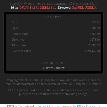
|
Copyright © 2020 - 2021 SIERRA MADRID. All rights reserved.
Edita:
Directora:
GRUPO BABEL MEDIA S.L.
RAQUEL CUBERO
.
1
0
9
4
4
4
7
8
0
Hoy
72234
Ayer
90169
Esta semana
465489
Este mes
627889
Último mes
2708912
Todos los días
109444780
2026-08-07 22:26
Visitors Counter
Copyright © 2008 - 2015 JoomlaShine.com. All rights reserved. Many
features demonstrated on this website are available only in JSN Time 2.
All stock photos used on this JSN Time 2 demo site are only for demo
purposes and not included in the template package.
JSN Time 2 is designed by
JoomlaShine.com
| powered by
JSN Sun Framework