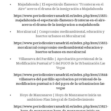
Majadahonda | El espectáculo flamenco “Fronteras en el
Aire” acerca el drama de la inmigración a Majadahonda
https://www.periodicosierramadrid.es/index.php/item/15831-
majadahonda-el-espectaculo-flamenco-fronteras-en-el-aire-
acerca-el-drama-de-la-inmigracion-a-majadahonda
Moralzarzal | Compromiso medioambiental, educación y
huertos urbanos en Moralzarzal
https://www.periodicosierramadrid.es/index.php/item/15832-
moralzarzal-compromiso-medioambiental-educacion-y-
huertos-urbanos-en-moralzarzal
Villanueva del Pardillo | Aprobación provisional de la
Modificación Puntual nº 5 del PGOU de la Urbanización Las
Vegas
https://www.periodicosierramadrid.es/index.php/item/15844-
villanueva-del-pardillo-aprobacion-provisional-de-la-
modificacion-puntual-n-5-del-pgou-de-la-urbanizacion-las-
vegas
Hoyo de Manzanares | Hoyo de Manzanares inicia un
ambicioso Plan Integral de Embellecimiento
https://www.periodicosierramadrid.es/index.php/item/15815-
hoyo-de-manzanares-hoyo-de-manzanares-inicia-un-