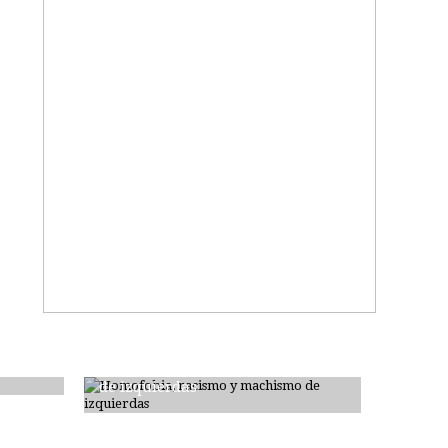
Homofobia, racismo y machismo
de izquierdas