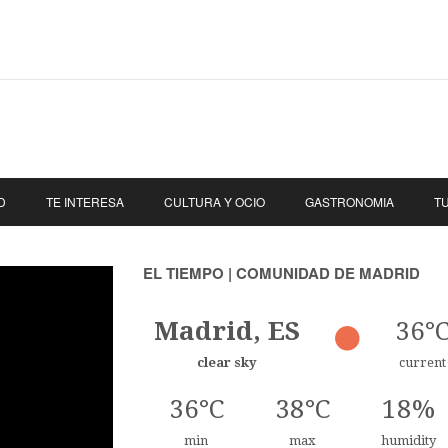
D
TE INTERESA
CULTURA Y OCIO
GASTRONOMIA
T
EL TIEMPO | COMUNIDAD DE MADRID
Madrid, ES
36°
clear sky
current
36°C
38°C
18%
min
max
humidity