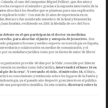
de Calanda, el caso del campesino Miguel Pellicer, que dos años y
recha recuperó el miembro gracias a la supuesta intercesión de la
arro
abordará los desafíos que se plantean para una explicación
de explicarlo todo”. Con más de 25 años de experiencia en su
zadas, Navarro fue nombrado miembro de la Real y Benemérita
n Juan Bautista, recibiendo en 2001 la Medalla de oro del Foro
un debate en el que participarán el doctor en medicina
derecho
,
para abordar el juicio y autopsia de Jesucristo
. Dos
cado psiquiatra forense y médico experto en toxicología en España,
 universitaria y colaboración en medios de comunicación, y el
 por su andadura jurídica como por su faceta de autor de libros
 organización provida ‘40 días por la Vida’, conocida por liderar
presencia en medios como InfoCatólica,
intervendrá el lunes 16 en
al pie de la cruz’
.
Y cerrando el ciclo, el miércoles 18
, el físico,
tirá su conocimiento y testimonio sobre los lugares de la Pasión y
ndonología, ya el pasado año despertó gran interés en el público
de una perspectiva científica. En esta ocasión,
disertará sobre la