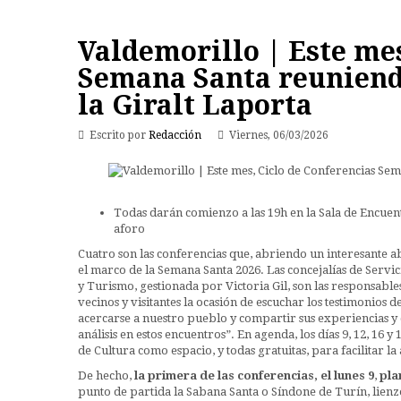
Valdemorillo | Este mes
Semana Santa reuniend
la Giralt Laporta
Escrito por
Redacción
Viernes, 06/03/2026
Todas darán comienzo a las 19h en la Sala de Encuent
aforo
Cuatro son las conferencias que, abriendo un interesante 
el marco de la Semana Santa 2026. Las concejalías de Servici
y Turismo, gestionada por Victoria Gil, son las responsabl
vecinos y visitantes la ocasión de escuchar los testimonios 
acercarse a nuestro pueblo y compartir sus experiencias y 
análisis en estos encuentros”. En agenda, los días 9, 12, 16 y
de Cultura como espacio, y todas gratuitas, para facilitar la 
De hecho,
la primera de las conferencias, el
lunes 9
,
pla
punto de partida la Sabana Santa o Síndone de Turín, lien