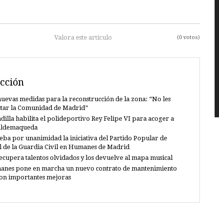
Valora este artículo
(0 votos)
cción
uevas medidas para la reconstrucción de la zona: “No les
star la Comunidad de Madrid”
dilla habilita el polideportivo Rey Felipe VI para acoger a
Valdemaqueda
eba por unanimidad la iniciativa del Partido Popular de
al de la Guardia Civil en Humanes de Madrid
recupera talentos olvidados y los devuelve al mapa musical
anes pone en marcha un nuevo contrato de mantenimiento
con importantes mejoras