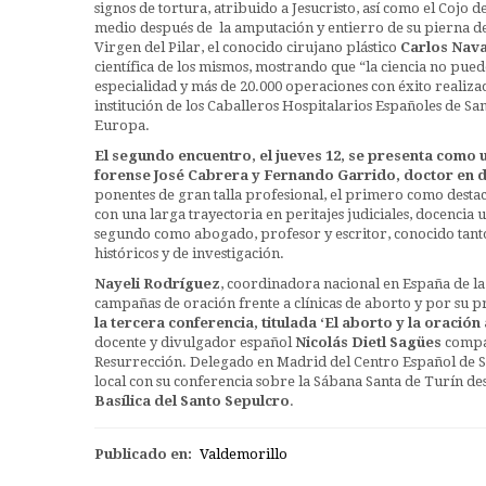
signos de tortura, atribuido a Jesucristo, así como el Cojo 
medio después de la amputación y entierro de su pierna de
Virgen del Pilar, el conocido cirujano plástico
Carlos Nav
científica de los mismos, mostrando que “la ciencia no pue
especialidad y más de 20.000 operaciones con éxito reali
institución de los Caballeros Hospitalarios Españoles de Sa
Europa.
El segundo encuentro, el jueves 12, se presenta como 
forense José Cabrera y Fernando Garrido, doctor en 
ponentes de gran talla profesional, el primero como desta
con una larga trayectoria en peritajes judiciales, docencia
segundo como abogado, profesor y escritor, conocido tanto
históricos y de investigación.
Nayeli Rodríguez
, coordinadora nacional en España de la
campañas de oración frente a clínicas de aborto y por su 
la tercera conferencia, titulada ‘El aborto y la oración 
docente y divulgador español
Nicolás Dietl Sagües
compar
Resurrección. Delegado en Madrid del Centro Español de Si
local con su conferencia sobre la Sábana Santa de Turín des
Basílica del Santo Sepulcro
.
Publicado en:
Valdemorillo