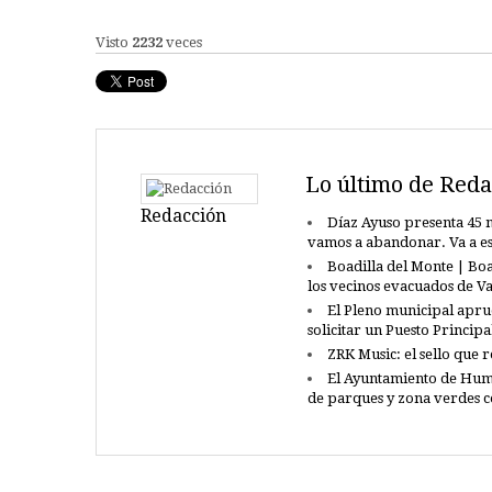
Visto
2232
veces
Lo último de Reda
Redacción
Díaz Ayuso presenta 45 n
vamos a abandonar. Va a e
Boadilla del Monte | Boa
los vecinos evacuados de 
El Pleno municipal apru
solicitar un Puesto Princip
ZRK Music: el sello que 
El Ayuntamiento de Hum
de parques y zona verdes 