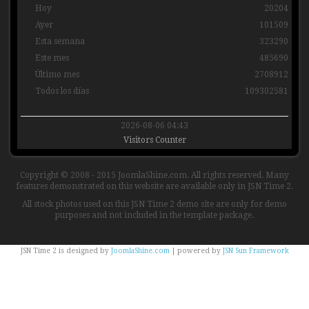
Hoy
20204
Ayer
101509
Esta semana
323290
Este mes
485690
Último mes
2708912
Todos los días
109302581
2026-08-06 04:43
Visitors Counter
Copyright © 2008 - 2015 JoomlaShine.com. All rights reserved. Many
features demonstrated on this website are available only in JSN Time 2.
All stock photos used on this JSN Time 2 demo site are only for demo
purposes and not included in the template package.
JSN Time 2 is designed by
JoomlaShine.com
| powered by
JSN Sun Framework