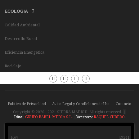
ECOLOGÍA
Calidad Ambiental
Desarrollo Rural
Eficiencia Energética
Reciclaje
Periódico
Periódico
Sierra
Sierra
Madrid
Madrid
Política de Privacidad
Aviso Legal y Condiciones de Uso
Contacto
|
Copyright © 2020 - 2021 SIERRA MADRID. All rights reserved.
Edita:
Directora:
GRUPO BABEL MEDIA S.L.
RAQUEL CUBERO
.
Hoy
49241