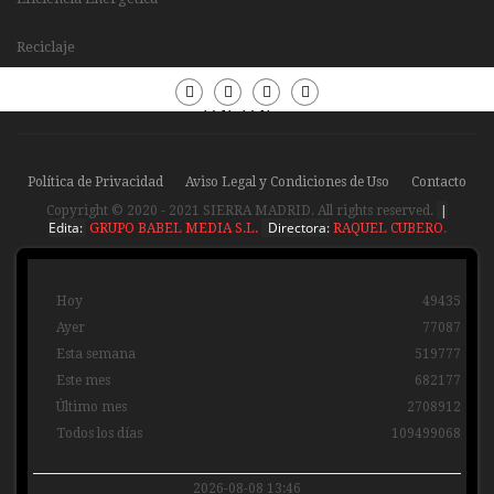
Reciclaje
Periódico
Periódico
Sierra
Sierra
Madrid
Madrid
Política de Privacidad
Aviso Legal y Condiciones de Uso
Contacto
|
Copyright © 2020 - 2021 SIERRA MADRID. All rights reserved.
Edita:
Directora:
GRUPO BABEL MEDIA S.L.
RAQUEL CUBERO
.
Hoy
49435
Ayer
77087
Esta semana
519777
Este mes
682177
Último mes
2708912
Todos los días
109499068
2026-08-08 13:46