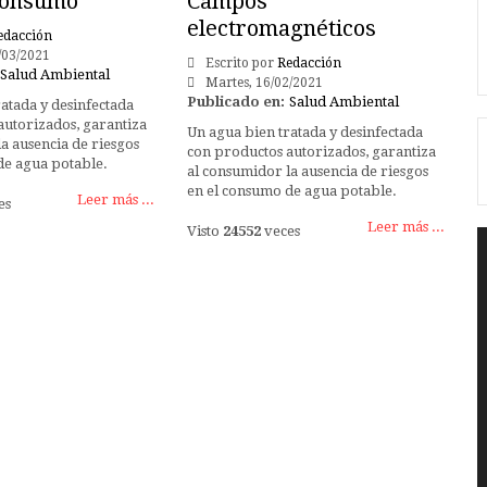
consumo
Campos
electromagnéticos
edacción
/03/2021
Escrito por
Redacción
Salud Ambiental
Martes, 16/02/2021
Publicado en:
Salud Ambiental
atada y desinfectada
autorizados, garantiza
Un agua bien tratada y desinfectada
a ausencia de riesgos
con productos autorizados, garantiza
de agua potable.
al consumidor la ausencia de riesgos
en el consumo de agua potable.
Leer más ...
es
Leer más ...
Visto
24552
veces