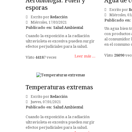
Aerobiología. Polen y
Agua de 
esporas
Escrito por
R
Miércoles, 03
Escrito por
Redacción
Publicado en:
Miércoles, 17/03/2021
Publicado en:
Salud Ambiental
Un agua bien tr
con productos 
Cuando la exposición a la radiación
al consumidor l
ultravioleta es excesiva pueden surgir
en el consumo 
efectos perjudiciales para la salud.
Visto
28090
vec
Leer más ...
Visto
44187
veces
Temperaturas extremas
Escrito por
Redacción
Jueves, 07/01/2021
Publicado en:
Salud Ambiental
Cuando la exposición a la radiación
ultravioleta es excesiva pueden surgir
efectos perjudiciales para la salud.