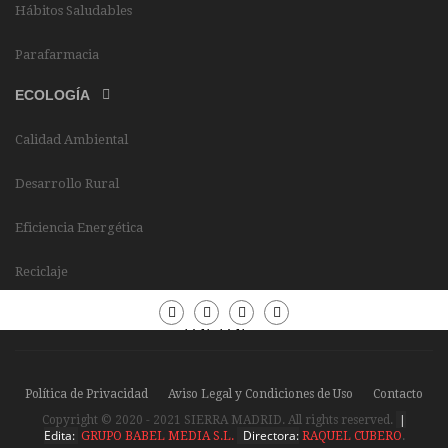
Hábitos Saludables
Parafarmacia
ECOLOGÍA
Calidad Ambiental
Desarrollo Rural
Eficiencia Energética
Reciclaje
Periódico
Periódico
Sierra
Sierra
Madrid
Madrid
Política de Privacidad
Aviso Legal y Condiciones de Uso
Contacto
|
Copyright © 2020 - 2021 SIERRA MADRID. All rights reserved.
Edita:
Directora:
GRUPO BABEL MEDIA S.L.
RAQUEL CUBERO
.