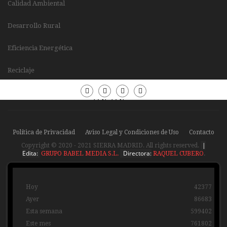
Calidad Ambiental
Desarrollo Rural
Eficiencia Energética
Reciclaje
Periódico
Periódico
Sierra
Sierra
Madrid
Madrid
Política de Privacidad
Aviso Legal y Condiciones de Uso
Contacto
|
Copyright © 2020 - 2021 SIERRA MADRID. All rights reserved.
Edita:
Directora:
GRUPO BABEL MEDIA S.L.
RAQUEL CUBERO
.
Hoy
42377
Ayer
86683
Esta semana
599402
Este mes
761802