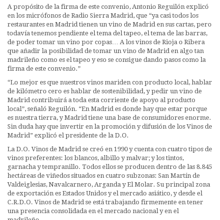
A propósito de la firma de este convenio, Antonio Reguilón explicó
en los micrófonos de Radio Sierra Madrid, que “ya casi todos los
restaurantes en Madrid tienen un vino de Madrid en sus cartas, pero
todavía tenemos pendiente el tema del tapeo, el tema de las barras,
de poder tomar un vino por copas… A los vinos de Rioja o Ribera
que añadir la posibilidad de tomar un vino de Madrid en algo tan
madrileño como es el tapeo y eso se consigue dando pasos como la
firma de este convenio.”
“Lo mejor es que nuestros vinos mariden con producto local, hablar
de kilómetro cero es hablar de sostenibilidad, y pedir un vino de
Madrid contribuirá a toda esta corriente de apoyo al producto
local”, señaló Reguilón. “En Madrid es donde hay que estar porque
es nuestra tierra, y Madrid tiene una base de consumidores enorme.
Sin duda hay que invertir en la promoción y difusión de los Vinos de
Madrid” explicó el presidente de la D.O.
La D.O. Vinos de Madrid se creó en 1990 y cuenta con cuatro tipos de
vinos preferentes: los blancos, albillo y malvar; y los tintos,
garnacha y tempranillo. Todos ellos se producen dentro de las 8.845
hectáreas de viñedos situados en cuatro subzonas: San Martín de
Valdeiglesias, Navalcarnero, Arganda y El Molar. Su principal zona
de exportación es Estados Unidos y el mercado asiático, y desde el
C.R.D.O. Vinos de Madrid se está trabajando firmemente en tener
una presencia consolidada en el mercado nacional y en el
madrileño.