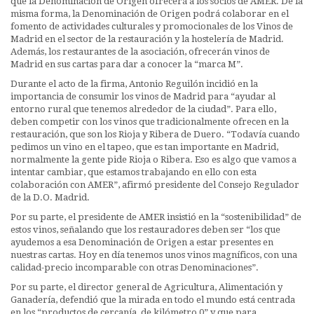
que la Denominación de Origen ofrecerá a los socios de AMER. De la
misma forma, la Denominación de Origen podrá colaborar en el
fomento de actividades culturales y promocionales de los Vinos de
Madrid en el sector de la restauración y la hostelería de Madrid.
Además, los restaurantes de la asociación, ofrecerán vinos de
Madrid en sus cartas para dar a conocer la “marca M”.
Durante el acto de la firma, Antonio Reguilón incidió en la
importancia de consumir los vinos de Madrid para “ayudar al
entorno rural que tenemos alrededor de la ciudad”. Para ello,
deben competir con los vinos que tradicionalmente ofrecen en la
restauración, que son los Rioja y Ribera de Duero. “Todavía cuando
pedimos un vino en el tapeo, que es tan importante en Madrid,
normalmente la gente pide Rioja o Ribera. Eso es algo que vamos a
intentar cambiar, que estamos trabajando en ello con esta
colaboración con AMER”, afirmó presidente del Consejo Regulador
de la D.O. Madrid.
Por su parte, el presidente de AMER insistió en la “sostenibilidad” de
estos vinos, señalando que los restauradores deben ser “los que
ayudemos a esa Denominación de Origen a estar presentes en
nuestras cartas. Hoy en día tenemos unos vinos magníficos, con una
calidad-precio incomparable con otras Denominaciones”.
Por su parte, el director general de Agricultura, Alimentación y
Ganadería, defendió que la mirada en todo el mundo está centrada
en los “productos de cercanía, de kilómetro 0” y que para