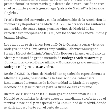
promocionarlos es necesario que dentro de la restauración se crea
en el producto y que la gente haga “patria de Madrid” a la hora de
elegirlos.
Tras la firma del convenio y con la colaboración de la Asociación de
Cocineros y Reposteros de Madrid ACYRE, se ofreció a los asistentes
un maridaje de cuatro tapas y cuatro vinos de Madrid de las
variedades principales de la D.O., con los cocineros Xandra Luque y
Juanma Muñoz.
Los vinos que se sirvieron fueron D'Orio Garnacha cepas viejas de
Bodegas Andrés Díaz; Muss Tempranillo, Cabernet Sauvignon,
Syrah y Merlot de Licinia Wines; Viña Boquera blanco ecológico de
Airén y Moscatel de grano menudo de
Bodegas Andres Morate
; y
Corucho blanco ecológico Albillo y Moscatel de grano menudo de
Bodega Ecológica Luis Saavedra
.
Desde el C.R.D.O. Vinos de Madrid han agradecido especialmente a
Alfonso Delgado, presidente de la Asociación de Tabernas y
Restaurantes Centenarios de la Comunidad de Madrid, su apoyo
incondicional y su iniciativa para la firma de este convenio.
Un total de 110 vinos de las 51 bodegas que conforman la D.O.
Madrid se beneficiarán de este acuerdo, ampliando su oferta por el
territorio nacional y en especial en la Comunidad de Madrid, donde
se abrirán paso junto con el resto de vinos.