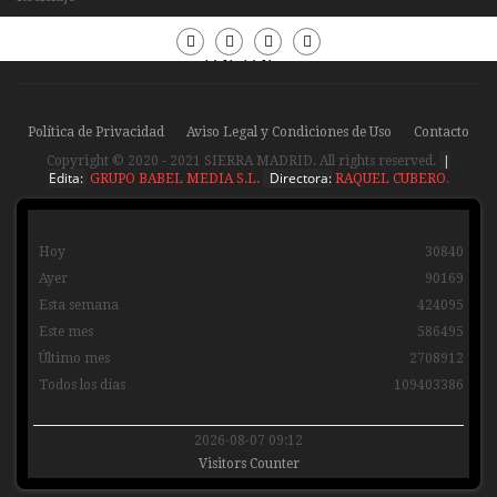
Periódico
Periódico
Sierra
Sierra
Madrid
Madrid
Política de Privacidad
Aviso Legal y Condiciones de Uso
Contacto
|
Copyright © 2020 - 2021 SIERRA MADRID. All rights reserved.
Edita:
Directora:
GRUPO BABEL MEDIA S.L.
RAQUEL CUBERO
.
Hoy
30840
Ayer
90169
Esta semana
424095
Este mes
586495
Último mes
2708912
Todos los días
109403386
2026-08-07 09:12
Visitors Counter