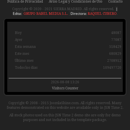
Política de Privacidad
Aviso Legal y Condiciones de Uso
Contacto
|
Copyright © 2020 - 2021 SIERRA MADRID. All rights reserved.
Edita:
Directora:
GRUPO BABEL MEDIA S.L.
RAQUEL CUBERO
.
Hoy
48087
Ayer
77087
Esta semana
518429
Este mes
680829
Último mes
2708912
Todos los días
109497720
2026-08-08 13:26
Visitors Counter
Copyright © 2008 - 2015 JoomlaShine.com. All rights reserved. Many
features demonstrated on this website are available only in JSN Time 2.
All stock photos used on this JSN Time 2 demo site are only for demo
purposes and not included in the template package.