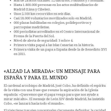
Más de 24 actos oficiales: 12 discursos, 5 saludos y 5 homilías.
Hasta 1.800.000 personas en los actos multitudinarios de
Madrid (Lima y Cibeles).
Unos 2.500 km recorridos en seis días.
Casi 18.000 voluntarios movilizados solo en Madrid.
000 plazas habilitadas en colegios, polideportivos y
parroquias madrileñas.
000 periodistas acreditados en el Centro Internacional de
Prensa de la Puerta del Sol.
Nivel de alerta de seguridad: 3 sobre 4.
Primera visita papal a las Islas Canarias en la historia.
Primera visita de un papa a España desde la de Benedicto XVI
en 2011.
«ALZAD LA MIRADA»: UN MENSAJE PARA
ESPAÑA Y PARA EL MUNDO
El cardenal arzobispo de Madrid, José Cobo, ha definido el espíritu
de la visita con una frase que resume la aspiración de la Iglesia
española: «Queremos que el papa venga para que nos ayude a
mirar más alto». El mensaje de León XIV desde Madrid, ha insistido
Cobo, «se lanzará hacia todo el mundo».
El viaje tiene tres ejes conceptuales claramente definidos: la caridad