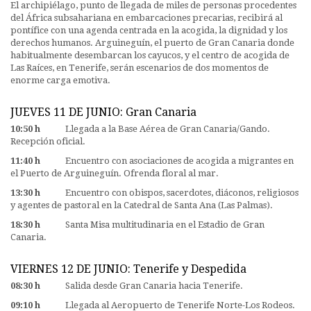
El archipiélago, punto de llegada de miles de personas procedentes
del África subsahariana en embarcaciones precarias, recibirá al
pontífice con una agenda centrada en la acogida, la dignidad y los
derechos humanos. Arguineguín, el puerto de Gran Canaria donde
habitualmente desembarcan los cayucos, y el centro de acogida de
Las Raíces, en Tenerife, serán escenarios de dos momentos de
enorme carga emotiva.
JUEVES 11 DE JUNIO: Gran Canaria
10:50 h
Llegada a la Base Aérea de Gran Canaria/Gando.
Recepción oficial.
11:40 h
Encuentro con asociaciones de acogida a migrantes en
el Puerto de Arguineguín. Ofrenda floral al mar.
13:30 h
Encuentro con obispos, sacerdotes, diáconos, religiosos
y agentes de pastoral en la Catedral de Santa Ana (Las Palmas).
18:30 h
Santa Misa multitudinaria en el Estadio de Gran
Canaria.
VIERNES 12 DE JUNIO: Tenerife y Despedida
08:30 h
Salida desde Gran Canaria hacia Tenerife.
09:10 h
Llegada al Aeropuerto de Tenerife Norte-Los Rodeos.