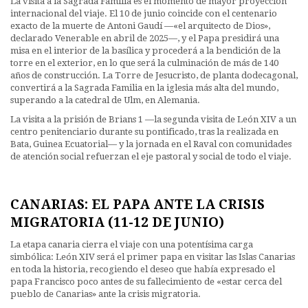
La visita a la Sagrada Familia es el momento de mayor proyección
internacional del viaje. El 10 de junio coincide con el centenario
exacto de la muerte de Antoni Gaudí —«el arquitecto de Dios»,
declarado Venerable en abril de 2025—, y el Papa presidirá una
misa en el interior de la basílica y procederá a la bendición de la
torre en el exterior, en lo que será la culminación de más de 140
años de construcción. La Torre de Jesucristo, de planta dodecagonal,
convertirá a la Sagrada Familia en la iglesia más alta del mundo,
superando a la catedral de Ulm, en Alemania.
La visita a la prisión de Brians 1 —la segunda visita de León XIV a un
centro penitenciario durante su pontificado, tras la realizada en
Bata, Guinea Ecuatorial— y la jornada en el Raval con comunidades
de atención social refuerzan el eje pastoral y social de todo el viaje.
CANARIAS: EL PAPA ANTE LA CRISIS
MIGRATORIA (11-12 DE JUNIO)
La etapa canaria cierra el viaje con una potentísima carga
simbólica: León XIV será el primer papa en visitar las Islas Canarias
en toda la historia, recogiendo el deseo que había expresado el
papa Francisco poco antes de su fallecimiento de «estar cerca del
pueblo de Canarias» ante la crisis migratoria.