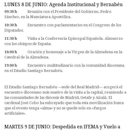
LUNES 8 DE JUNIO: Agenda Institucional y Bernabéu
09:30 h
Reunión con el Presidente del Gobierno, Pedro
Sánchez, en la Nunciatura Apostólica.
10:30 h
Encuentro con parlamentarios en el Congreso de los
Diputados.
11:30 h
Visita a la Conferencia Episcopal Española. Almuerzo
con los obispos de España.
18:00 h
Oración y homenaje a la Virgen de la Almudena en la
Catedral de la Almudena.
19:00 h
Encuentro multitudinario con la comunidad diocesana
en el Estadio Santiago Bernabéu.
El Estadio Santiago Bernabéu —sede del Real Madrid— acogerá el
encuentro diocesano más masivo de la visita a la capital, reuniendo a
las comunidades de las diócesis de Madrid, Getafe y Alcalá. El
cardenal José Cobo ha subrayado que toda esta movilización busca
que el evento tenga «alma» y no se quede solo en «fuegos
artificiales».
MARTES 9 DE JUNIO: Despedida en IFEMA y Vuelo a