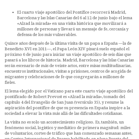
El cuarto viaje apostólico del Pontífice recorrerá Madrid,
Barcelona y las Islas Canarias del 6 al 12 de junio bajo el lema
«Alzad la mirada» en una visita histórica que movilizará a
millones de personas y llevará un mensaje de fe, cercanía y
defensa de los más vulnerables.
Quince años después de la última visita de un papa a España —la de
Benedicto XVI en 2011—, el Papa León XIV pisará suelo español el
próximo 6 de junio para iniciar un viaje apostólico de seis días que
pasará a los libros de historia. Madrid, Barcelona y las Islas Canarias
serán escenario de más de veinte actos, entre misas multitudinarias,
encuentros institucionales, visitas a prisiones, centros de acogida de
migrantes y celebraciones de fe que congregarán a millones de
fieles.
El lema elegido por el Vaticano para este cuarto viaje apostólico del
pontificado de Robert Prevost es «Alzad la mirada», tomado del
capítulo 4 del Evangelio de San Juan (versículo 35), y resume la
aspiración del pontífice de que su presencia en España inspire a la
sociedad a elevar la vista más allá de las dificultades cotidianas.
La visita no es solo un acontecimiento religioso. Es, también, un
fenómeno social, logístico y mediático de primera magnitud: miles
de voluntarios, cortes de tráfico que han comenzado semanas antes,
un Centro Internacional de Prensa habilitado en plena Puerta del