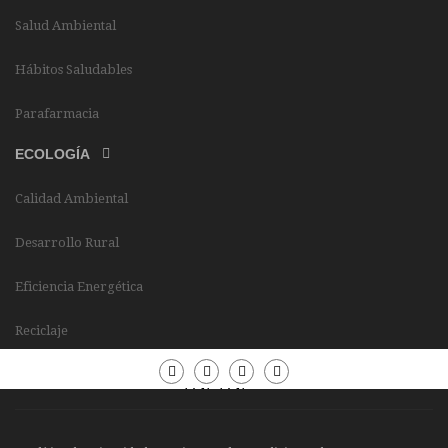
Salud Ambiental
Hábitos Saludables
Parafarmacia
ECOLOGÍA
Calidad Ambiental
Desarrollo Rural
Eficiencia Energética
Reciclaje
Periódico
Periódico
Sierra
Sierra
Madrid
Madrid