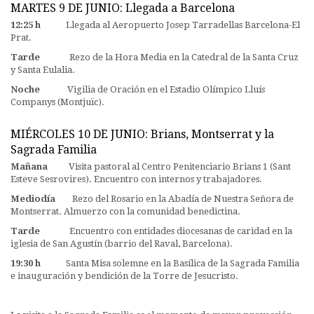
MARTES 9 DE JUNIO: Llegada a Barcelona
12:25 h
Llegada al Aeropuerto Josep Tarradellas Barcelona-El
Prat.
Tarde
Rezo de la Hora Media en la Catedral de la Santa Cruz
y Santa Eulalia.
Noche
Vigilia de Oración en el Estadio Olímpico Lluís
Companys (Montjuïc).
MIÉRCOLES 10 DE JUNIO: Brians, Montserrat y la
Sagrada Familia
Mañana
Visita pastoral al Centro Penitenciario Brians 1 (Sant
Esteve Sesrovires). Encuentro con internos y trabajadores.
Mediodía
Rezo del Rosario en la Abadía de Nuestra Señora de
Montserrat. Almuerzo con la comunidad benedictina.
Tarde
Encuentro con entidades diocesanas de caridad en la
iglesia de San Agustín (barrio del Raval, Barcelona).
19:30 h
Santa Misa solemne en la Basílica de la Sagrada Familia
e inauguración y bendición de la Torre de Jesucristo.