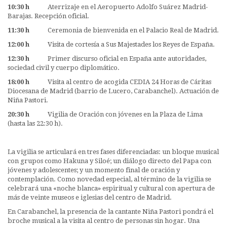
10:30 h
Aterrizaje en el Aeropuerto Adolfo Suárez Madrid-
Barajas. Recepción oficial.
11:30 h
Ceremonia de bienvenida en el Palacio Real de Madrid.
12:00 h
Visita de cortesía a Sus Majestades los Reyes de España.
12:30 h
Primer discurso oficial en España ante autoridades,
sociedad civil y cuerpo diplomático.
18:00 h
Visita al centro de acogida CEDIA 24 Horas de Cáritas
Diocesana de Madrid (barrio de Lucero, Carabanchel). Actuación de
Niña Pastori.
20:30 h
Vigilia de Oración con jóvenes en la Plaza de Lima
(hasta las 22:30 h).
La vigilia se articulará en tres fases diferenciadas: un bloque musical
con grupos como Hakuna y Siloé; un diálogo directo del Papa con
jóvenes y adolescentes; y un momento final de oración y
contemplación. Como novedad especial, al término de la vigilia se
celebrará una «noche blanca» espiritual y cultural con apertura de
más de veinte museos e iglesias del centro de Madrid.
En Carabanchel, la presencia de la cantante Niña Pastori pondrá el
broche musical a la visita al centro de personas sin hogar. Una