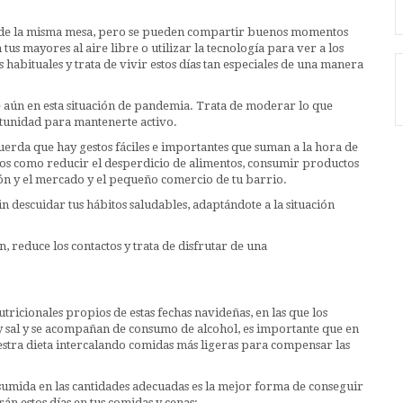
or de la misma mesa, pero se pueden compartir buenos momentos
s mayores al aire libre o utilizar la tecnología para ver a los
s habituales y trata de vivir estos días tan especiales de una manera
e aún en esta situación de pandemia. Trata de moderar lo que
tunidad para mantenerte activo.
erda que hay gestos fáciles e importantes que suman a la hora de
stos como reducir el desperdicio de alimentos, consumir productos
ón y el mercado y el pequeño comercio de tu barrio.
 descuidar tus hábitos saludables, adaptándote a la situación
 reduce los contactos y trata de disfrutar de una
tricionales propios de estas fechas navideñas, en las que los
 y sal y se acompañan de consumo de alcohol, es importante que en
uestra dieta intercalando comidas más ligeras para compensar las
umida en las cantidades adecuadas es la mejor forma de conseguir
rán estos días en tus comidas y cenas: