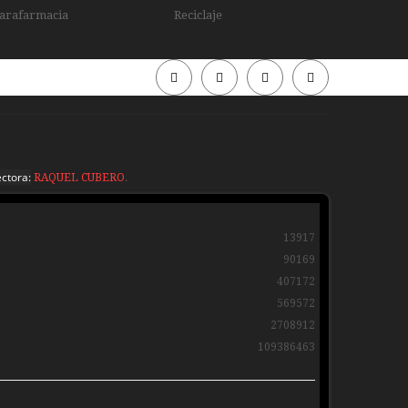
arafarmacia
Reciclaje
Periódico
Periódico
Sierra
Sierra
ctora:
RAQUEL CUBERO
.
Madrid
Madrid
13917
90169
407172
569572
2708912
109386463