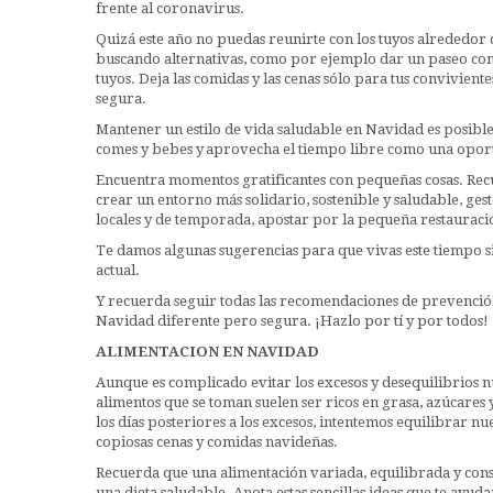
frente al coronavirus.
Quizá este año no puedas reunirte con los tuyos alreded
buscando alternativas, como por ejemplo dar un paseo con tu
tuyos. Deja las comidas y las cenas sólo para tus conviviente
segura.
Mantener un estilo de vida saludable en Navidad es posibl
comes y bebes y aprovecha el tiempo libre como una opor
Encuentra momentos gratificantes con pequeñas cosas. Recu
crear un entorno más solidario, sostenible y saludable, ge
locales y de temporada, apostar por la pequeña restauraci
Te damos algunas sugerencias para que vivas este tiempo sin
actual.
Y recuerda seguir todas las recomendaciones de prevención,
Navidad diferente pero segura. ¡Hazlo por tí y por todos!
ALIMENTACION EN NAVIDAD
Aunque es complicado evitar los excesos y desequilibrios nu
alimentos que se toman suelen ser ricos en grasa, azúcares
los días posteriores a los excesos, intentemos equilibrar n
copiosas cenas y comidas navideñas.
Recuerda que una alimentación variada, equilibrada y cons
una dieta saludable. Anota estas sencillas ideas que te ayuda