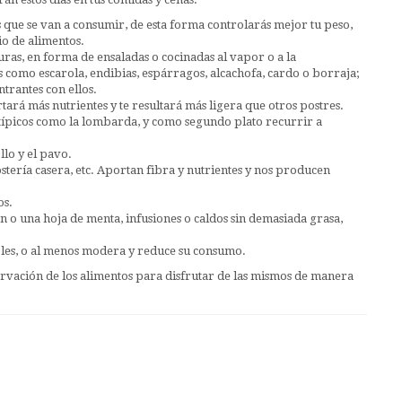
s que se van a consumir, de esta forma controlarás mejor tu peso,
io de alimentos.
ras, en forma de ensaladas o cocinadas al vapor o a la
 como escarola, endibias, espárragos, alcachofa, cardo o borraja;
trantes con ellos.
tará más nutrientes y te resultará más ligera que otros postres.
típicos como la lombarda, y como segundo plato recurrir a
lo y el pavo.
ostería casera, etc. Aportan fibra y nutrientes y nos producen
os.
o una hoja de menta, infusiones o caldos sin demasiada grasa,
bles, o al menos modera y reduce su consumo.
nservación de los alimentos para disfrutar de las mismos de manera