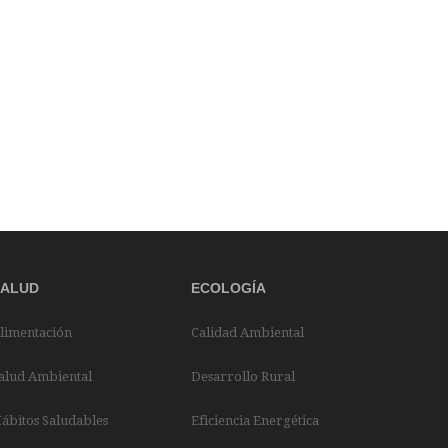
SALUD
ECOLOGÍA
limentación
Calidad Ambiental
alud Ambiental
Desarrollo Rural
ábitos Saludables
Eficiencia Energética