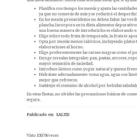
Planifica con tiempo los menús y ajusta las cantidade
ya que no comerás de más y se reducirá el desperdic
En los menús prenavideños no deben faltar las verdu
plancha.Incorpora en tu dieta alimentos depurativos
una buena manera de introducirlos es elaborando en
Elige sobre todo fruta de temporada, la fruta te apor
Opta por menús menos calóricos, incluyendo platos 
elaboraciones al horno.
Elige preferentemente las carnes magras como el pol
Escoge cereales integrales: pan, pastas, arroces, rep
mayor sensación de saciedad.
Introduce lácteos como yogur natural y quesos fresc
Hidrátate adecuadamente: toma agua, agua con limón 
mejor que refrescos.
Sustituye el consumo de alcohol por bebidas saluda
En estas fiestas, no olvides las precauciones básicas de co
segura.
Publicado en:
SALUD
Visto
13578
veces