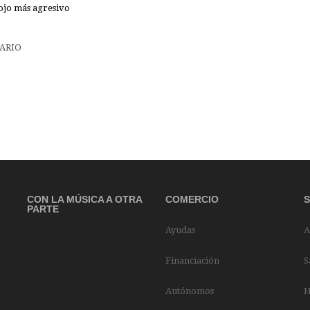
 ojo más agresivo
CON LA MÚSICA A OTRA
COMERCIO
PARTE
Ayudas
A
Financiación
S
Autónomos
H