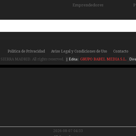
Emprendedores
P
Política de Privacidad
Aviso Legal y Condiciones de Uso
Contacto
| Edita:
Dire
 SIERRA MADRID. All rights reserved.
GRUPO BABEL MEDIA S.L.
2026-08-07 04:33