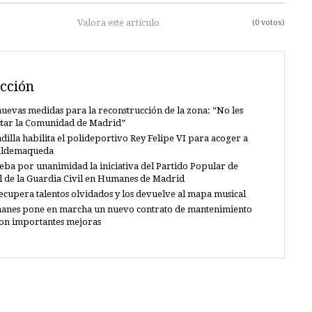
Valora este artículo
(0 votos)
cción
uevas medidas para la reconstrucción de la zona: “No les
star la Comunidad de Madrid”
dilla habilita el polideportivo Rey Felipe VI para acoger a
Valdemaqueda
eba por unanimidad la iniciativa del Partido Popular de
al de la Guardia Civil en Humanes de Madrid
recupera talentos olvidados y los devuelve al mapa musical
anes pone en marcha un nuevo contrato de mantenimiento
con importantes mejoras